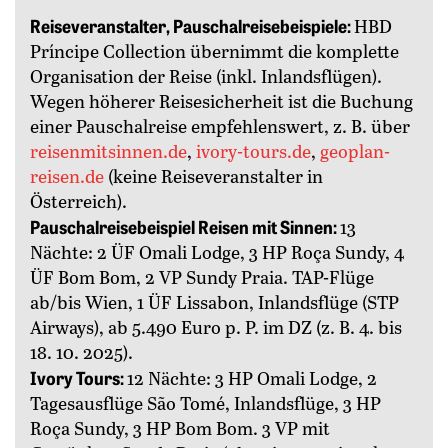
Reiseveranstalter, Pauschalreisebeispiele:
HBD
Príncipe Collection übernimmt die komplette
Organisation der Reise (inkl. Inlandsflügen).
Wegen höherer Reisesicherheit ist die Buchung
einer Pauschalreise empfehlenswert, z. B. über
reisenmitsinnen.de
,
ivory-tours.de
,
geoplan-
reisen.de
(keine Reiseveranstalter in
Österreich).
Pauschalreisebeispiel Reisen mit Sinnen:
13
Nächte: 2 ÜF Omali Lodge, 3 HP Roça Sundy, 4
ÜF Bom Bom, 2 VP Sundy Praia. TAP-Flüge
ab/bis Wien, 1 ÜF Lissabon, Inlandsflüge (STP
Airways), ab 5.490 Euro p. P. im DZ (z. B. 4. bis
18. 10. 2025).
Ivory Tours:
12 Nächte: 3 HP Omali Lodge, 2
Tagesausflüge São Tomé, Inlandsflüge, 3 HP
Roça Sundy, 3 HP Bom Bom. 3 VP mit