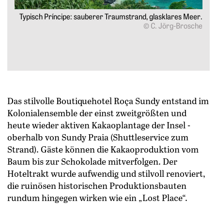
e ist
Typisch Príncipe: sauberer Traumstrand, glasklares Meer.
igung
© C. Jörg-Brosche
1991.
osche
Das stilvolle Boutiquehotel Roça Sundy entstand im
Kolonialensemble der einst zweitgrößten und
heute wieder aktiven Kakaoplantage der Insel ­
oberhalb von Sundy Praia (Shuttleservice zum
Strand). Gäste können die Kakaoproduktion vom
Baum bis zur Schokolade mitverfolgen. Der
Hoteltrakt wurde aufwendig und stilvoll renoviert,
die ruinösen historischen Produktionsbauten
rundum hingegen wirken wie ein „Lost Place“.