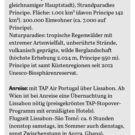
gleichnamiger Hauptstadt), Strandparadies
Príncipe. Fläche: 1.001 km² (davon Príncipe 142
km²). 200.000 Einwohner (ca. 7.000 auf
Príncipe).
Naturparadies: tropische Regenwälder mit
extremer Artenvielfalt, unberührte Strände,
vulkanisch ­geprägte, wilde Berglandschaft
(höchste Erhebung 2.024 m, Príncipe 950 m).
Príncipe ist samt Küstenregionen seit 2012
Unesco-Biosphärenreservat.
Anreise:
mit TAP Air Portugal über Lissabon. Ab
Wien ist bei Anreise eine Übernachtung in
Lissabon nötig (preisgekröntes TAP-Stopover-
Programm mit ermäßigten Hotels).
Flugzeit Lissabon–São Tomé́: ca. 6 Stunden
(nonstop samstags, im Sommer auch dienstags,
sonst ­Zwischenstopp in Accra, Ghana).