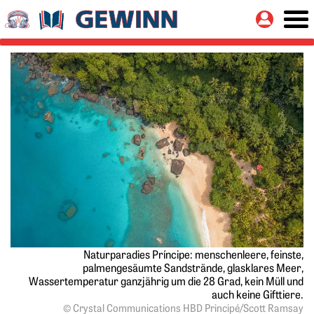
Springe zu:
Button
Hauptinhalt
Naturparadies Príncipe: menschenleere, feinste,
palmengesäumte Sandstrände, glasklares Meer,
Wassertemperatur ganzjährig um die 28 Grad, kein Müll und
auch keine Gifttiere.
© Crystal Communications HBD Principé/Scott Ramsay