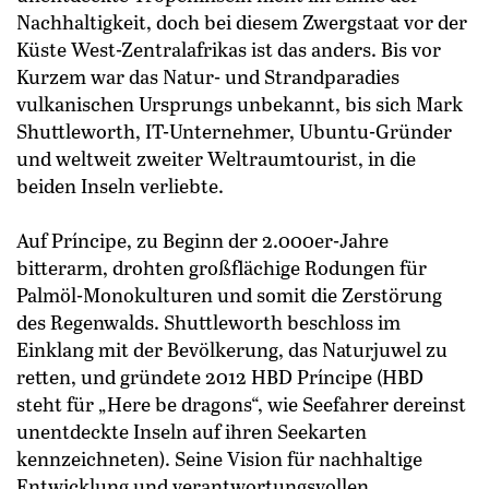
Nach­haltigkeit, doch bei diesem Zwergstaat vor der
Küste West-Zentralafrikas ist das anders. Bis vor
Kurzem war das Natur- und Strand­paradies
vulkanischen Ursprungs unbekannt, bis sich Mark
Shuttleworth, IT-Unternehmer, Ubuntu-Gründer
und weltweit zweiter Weltraumtourist, in die
beiden Inseln ver­liebte.
Auf Príncipe, zu Beginn der 2.000er-Jahre
bitterarm, drohten großflächige Rodungen für
Palmöl-Monokulturen und somit die Zerstörung
des Regenwalds. Shuttleworth beschloss im
Einklang mit der Bevölkerung, das Naturjuwel zu
retten, und gründete 2012 HBD Príncipe (HBD
steht für „Here be dragons“, wie Seefahrer dereinst
unentdeckte Inseln auf ihren Seekarten
kennzeichneten). Seine Vision für nachhaltige
Entwicklung und verantwortungsvollen