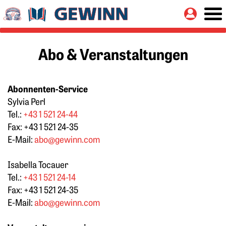
Springe zu:
Button
Hauptinhalt
Abo & Veranstaltungen
Abonnenten-Service
Sylvia Perl
Tel.:
+43 1 521 24-44
Fax: +43 1 521 24-35
E-Mail:
abo@gewinn.com
Isabella Tocauer
Tel.:
+43 1 521 24-14
Fax: +43 1 521 24-35
E-Mail:
abo@gewinn.com