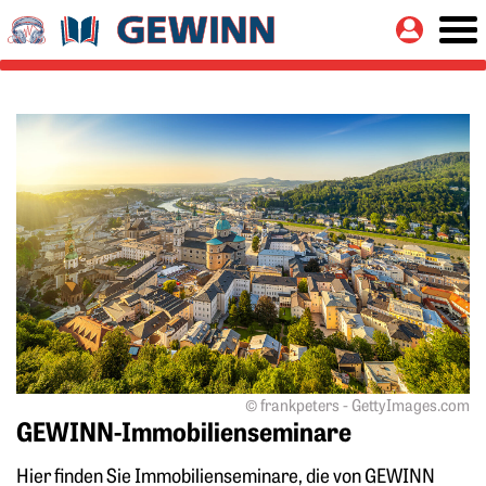
Springe zu:
Button
Veranstaltungen
Hauptinhalt
Mehr zu: GEWINN-Immobilienseminare
© frankpeters - GettyImages.com
GEWINN-Immobilienseminare
Hier finden Sie Immobilienseminare, die von GEWINN