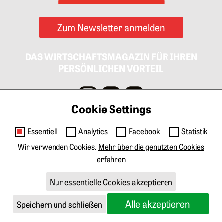
Zum Newsletter anmelden
DAS WIRTSCHAFTSMAGAZIN FÜR IHREN
PERSÖNLICHEN VORTEIL
Cookie Settings
Impressum
AGB
Datenschutz
Cookies
Essentiell
Analytics
Facebook
Statistik
Kontakt
Wir verwenden Cookies.
Mehr über die genutzten Cookies
erfahren
Anzeigen & Marketing
Tarife Print
Tarife Digital
Mediadaten
Nur essentielle Cookies akzeptieren
Über GEWINN
Abo & Veranstaltungen
Alle akzeptieren
Speichern und schließen
Redaktion
Produktion
Corporate Publishing