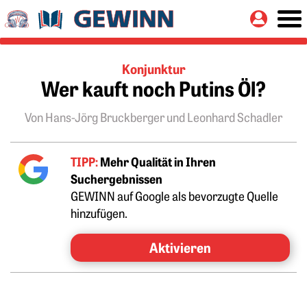
Springe zu:
Button
Hauptinhalt
Konjunktur
Wer kauft noch Putins Öl?
Von Hans-Jörg Bruckberger und Leonhard Schadler
TIPP:
Mehr Qualität in Ihren
Suchergebnissen
GEWINN auf Google als bevorzugte Quelle
hinzufügen.
Aktivieren