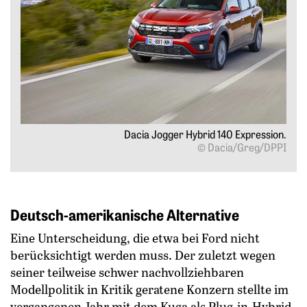
brid.
Dacia Jogger Hybrid 140 Expression.
GmbH
© Dacia/Greg/DPPI
Deutsch-amerikanische Alternative
Eine Unterscheidung, die etwa bei Ford nicht
berücksichtigt werden muss. Der zuletzt wegen
seiner teilweise schwer nachvollziehbaren
Modellpolitik in Kritik geratene Konzern stellte im
vergangenen Jahr mit dem Kuga als Plug-in-Hybrid