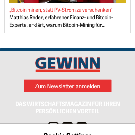
„Bitcoin minen, statt PV-Strom zu verschenken“
Springe zum Ende des Werbebanners
Springe zum Anfang des Werbebanners
Matthias Reder, erfahrener Finanz- und Bitcoin-
Experte, erklärt, warum Bitcoin-Mining für...
Zum Newsletter anmelden
DAS WIRTSCHAFTSMAGAZIN FÜR IHREN
PERSÖNLICHEN VORTEIL