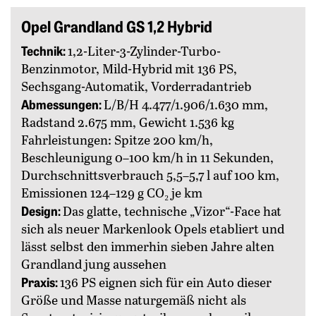
Opel Grandland GS 1,2 Hybrid
Technik:
1,2-Liter-3-Zylinder-Turbo-
Benzinmotor, Mild-Hybrid mit 136 PS,
Sechsgang-Automatik, Vorderradantrieb
Abmessungen:
L/B/H 4.477/1.906/1.630 mm,
Radstand 2.675 mm, Gewicht 1.536 kg
Fahrleistungen: Spitze 200 km/h,
Beschleunigung 0–100 km/h in 11 Sekunden,
Durchschnittsverbrauch 5,5–5,7 l auf 100 km,
Emissionen 124–129 g CO₂ je km
Design:
Das glatte, technische „Vizor“-Face hat
sich als neuer Markenlook Opels etabliert und
lässt selbst den immerhin sieben Jahre alten
Grandland jung aussehen
Praxis:
136 PS eignen sich für ein Auto dieser
Größe und Masse naturgemäß nicht als