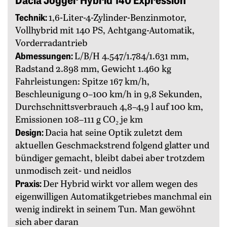
Technik:
1,6-Liter-4-Zylinder-Benzinmotor,
Vollhybrid mit 140 PS, Achtgang-Automatik,
Vorderradantrieb
Abmessungen:
L/B/H 4.547/1.784/1.631 mm,
Radstand 2.898 mm, Gewicht 1.460 kg
Fahrleistungen: Spitze 167 km/h,
Beschleunigung 0–100 km/h in 9,8 Sekunden,
Durchschnittsverbrauch 4,8–4,9 l auf 100 km,
Emissionen 108–111 g CO₂ je km
Design:
Dacia hat seine Optik zuletzt dem
aktuellen Geschmackstrend folgend glatter und
bündiger gemacht, bleibt dabei aber trotzdem
unmodisch zeit- und neidlos
Praxis:
Der Hybrid wirkt vor allem wegen des
eigenwilligen Automatikgetriebes manchmal ein
wenig indirekt in seinem Tun. Man gewöhnt
sich aber daran