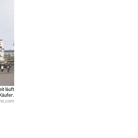
it läuft
Käufer.
ann.com