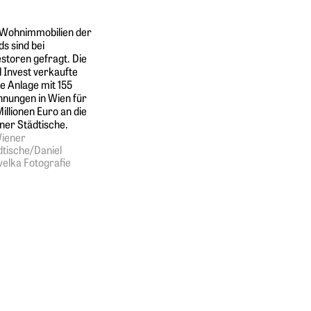
 Wohnimmobilien der
s sind bei
estoren gefragt. Die
l Invest verkaufte
e Anlage mit 155
nungen in Wien für
illionen Euro an die
ner Städtische.
iener
dtische/Daniel
elka Fotografie