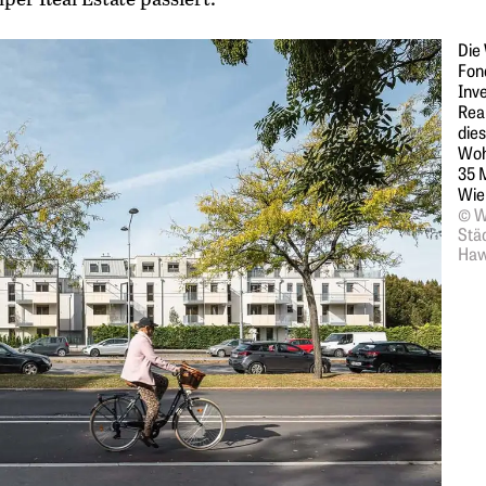
Die
Fond
Inv
Rea
dies
Woh
35 M
Wie
© W
Stä
Haw