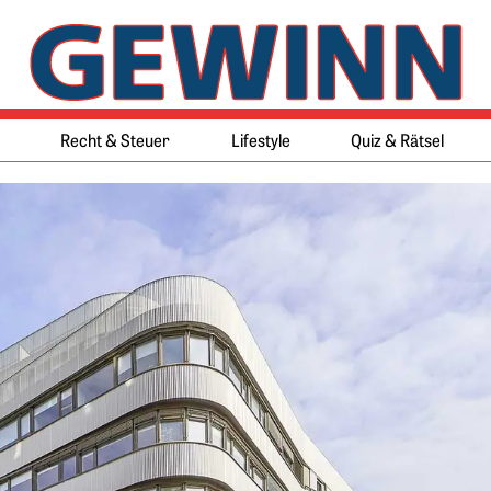
Springe zum Ende des Werbeb
Springe zum Anfang des Werb
Recht & Steuer
Lifestyle
Quiz & Rätsel