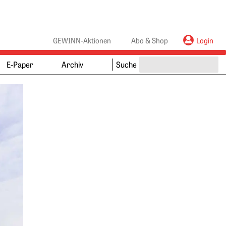
anners
ebanners
GEWINN-Aktionen
Abo & Shop
Login
E-Paper
Archiv
Suche
Springe zum Ende des Werbebanners
Springe zum Anfang des Werbebanners