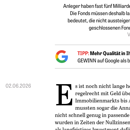
Anleger haben fast fünf Millia
Die Fonds müssen deshalb la
bedeutet, die nicht aussteige
geschlossenen Fon
V
TIPP:
Mehr Qualität in 
GEWINN auf Google als b
E
02.06.2026
s ist noch nicht lange
regelrecht mit Geld üb
Immobilienmarkts bis A
mussten sogar die Anna
nicht schnell genug in passende
wurden in Zeiten der Nullzinsen
als langfristiges Investment da