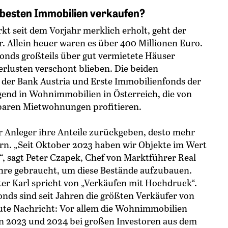
e besten Immobilien verkaufen?
t seit dem Vorjahr merklich erholt, geht der
r. Allein heuer waren es über 400 Millionen Euro.
 Fonds großteils über gut vermietete Häuser
erlusten verschont blieben. Die beiden
a der Bank Austria und Erste Immobilienfonds der
gend in Wohnimmobilien in Österreich, die von
tbaren Mietwohnungen profitieren.
r Anleger ihre Anteile zurückgeben, desto mehr
rn. „Seit Oktober 2023 haben wir Objekte im Wert
t“, sagt Peter Czapek, Chef von Marktführer Real
hre gebraucht, um diese Bestände aufzubauen.
r Karl spricht von „Verkäufen mit Hochdruck“.
Fonds sind seit Jahren die größten Verkäufer von
gute Nachricht: Vor allem die Wohnimmobilien
en 2023 und 2024 bei großen Investoren aus dem