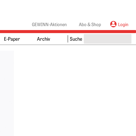
anners
ebanners
GEWINN-Aktionen
Abo & Shop
Login
E-Paper
Archiv
Suche
Springe zum Ende des Werbebanners