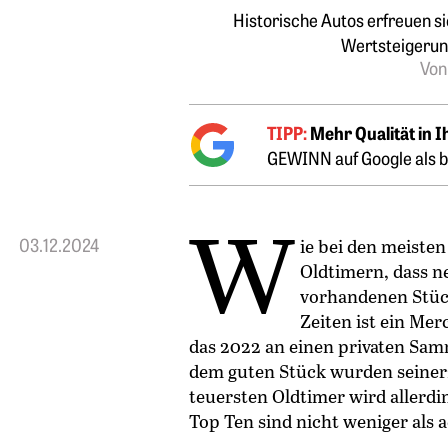
Historische Autos erfreuen s
Wertsteigerun
Von
TIPP:
Mehr Qualität in 
GEWINN auf Google als b
W
03.12.2024
ie bei den meisten
Oldtimern, dass n
vorhandenen Stück
Zeiten ist ein Me
das 2022 an einen privaten Samm
dem guten Stück wurden seinerz
teuersten Oldtimer wird allerd
Top Ten sind nicht weniger als a