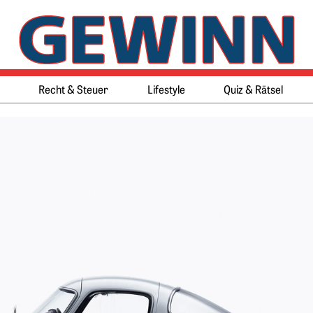
Springe zum Ende des Werbeb
Springe zum Anfang des Werb
Recht & Steuer
Lifestyle
Quiz & Rätsel