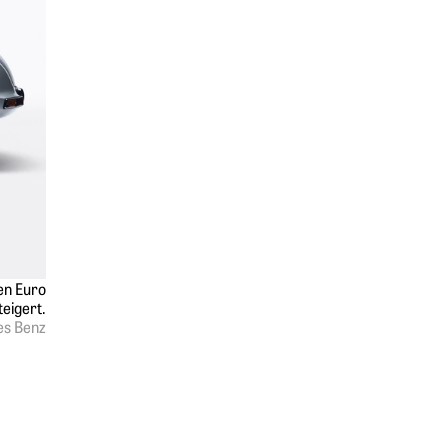
n ­Euro
teigert.
es Benz
Springe zum Anfang des Werbebanners