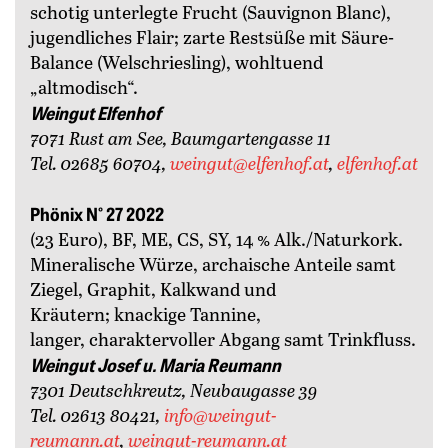
schotig unterlegte Frucht (Sauvignon Blanc),
jugendliches Flair; zarte Restsüße mit Säure-
Balance (Welschriesling), wohltuend
„altmodisch“.
Weingut Elfenhof
7071 Rust am See, Baumgartengasse 11
Tel. 02685 60704,
weingut@elfenhof.at
,
elfenhof.at
Phönix N° 27 2022
(23 Euro), BF, ME, CS, SY, 14 % Alk./Naturkork.
Mineralische Würze, archaische Anteile samt
Ziegel, Graphit, Kalkwand und
Kräutern; knackige Tannine,
langer, charaktervoller Abgang samt Trinkfluss.
Weingut Josef u. Maria Reumann
7301 Deutschkreutz, Neubaugasse 39
Tel. 02613 80421,
info@weingut-
reumann.at
,
weingut-reumann.at