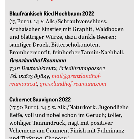
Blaufränkisch Ried Hochbaum 2022
(13 Euro), 14 % Alk./Schraubverschluss.
Archaischer Einstieg mit Graphit, Waldboden
und blättriger Würze, dazu dunkle Beeren;
samtiger Druck, Bitterschokonoten,
Brombeerconfit, fein­herber Tannin-Nachhall.
Grenzlandhof Reumann
7301 Deutschkreutz, Friedlbrunngasse 1
Tel. 02613 89847,
mail@grenzlandhof-
reumann.at
,
grenzlandhof-reumann.com
Cabernet Sauvignon 2022
(17,50 Euro), 14,5 % Alk./Naturkork. Jugendliche
Reife, voll und ­nobel schon im Geruch; toller,
wohliger Tannindruck, nagt mit positiver
Vehemenz am Gaumen, Finish mit Fulminanz
und Tiefgang, Chapeau!