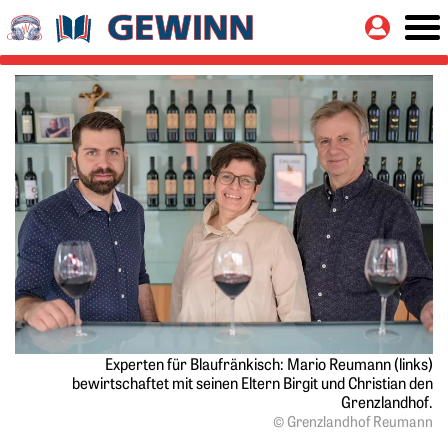
Springe zu:
Button
Hauptinhalt
Experten für Blaufränkisch: Mario Reumann (links)
bewirtschaftet mit seinen Eltern Birgit und Christian den
Grenzlandhof.
© Grenzlandhof Reumann