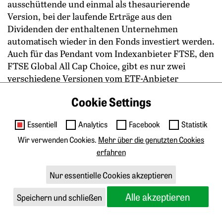
ausschüttende und einmal als thesaurierende
Version, bei der laufende Erträge aus den
Dividenden der enthaltenen Unternehmen
automatisch wieder in den Fonds investiert werden.
Auch für das Pendant vom Indexanbieter FTSE, den
FTSE Global All Cap Choice, gibt es nur zwei
verschiedene Versionen vom ETF-Anbieter
Vanguard.
Cookie Settings
Gerd-Kommer-ETF
Essentiell
Analytics
Facebook
Statistik
Noch einen Schritt weiter geht der Weltaktien-ETF
Wir verwenden Cookies.
Mehr über die genutzten Cookies
von Gerd Kommer. Der bekannte deutsche
erfahren
Buchautor und Vermögensverwalter zieht dabei
alle Register, um, basierend auf wissenschaftlichen
Nur essentielle Cookies akzeptieren
Erkenntnissen, prognosefrei und regelbasiert das
Optimum aus den globalen Aktienmärkten
Alle akzeptieren
Speichern und schließen
Springe zum Anfang des Werbebanners
herauszuholen, was aber auch zu höheren
laufenden Kosten führt.