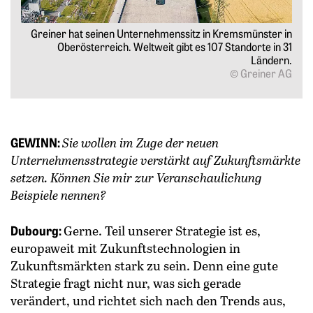
Di
t auf
Greiner hat seinen Unternehmenssitz in Kremsmünster in
gu
t für
Oberösterreich. Weltweit gibt es 107 Standorte in 31
 Art.
Ländern.
inger
© Greiner AG
GEWINN:
Sie wollen im Zuge der neuen
Unternehmensstrategie verstärkt auf Zukunftsmärkte
setzen. Können Sie mir zur Veranschaulichung
Beispiele nennen?
Dubourg:
Gerne. Teil unserer Strategie ist es,
europaweit mit Zukunftstechnologien in
Zukunftsmärkten stark zu sein. Denn eine gute
Strategie fragt nicht nur, was sich gerade
verändert, und richtet sich nach den Trends aus,