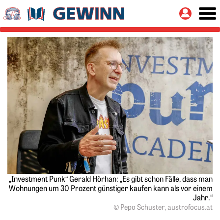
Springe zu:
Button
Hauptinhalt
„Investment Punk“ Gerald Hörhan: „Es gibt schon Fälle, dass man
Wohnungen um 30 Prozent günstiger kaufen kann als vor einem
Jahr.“
© Pepo Schuster, austrofocus.at