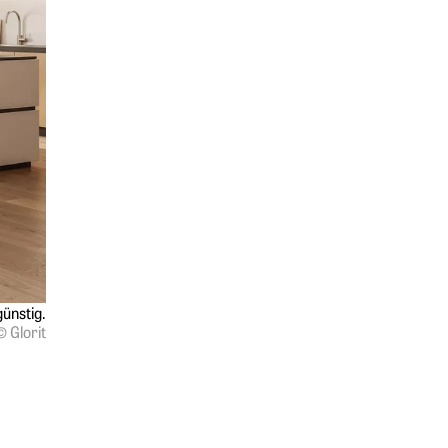
ünstig.
© Glorit
Springe zum Anfang des Werbebanners