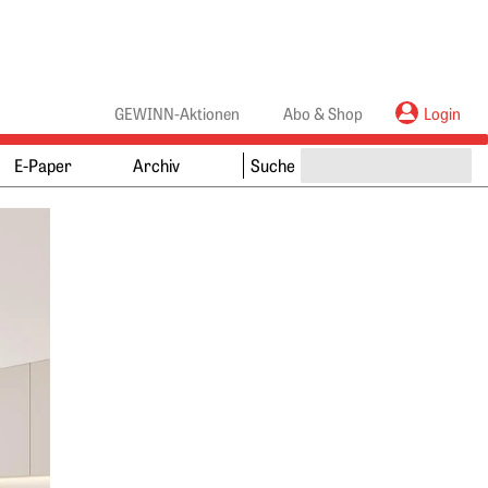
anners
ebanners
GEWINN-Aktionen
Abo & Shop
Login
E-Paper
Archiv
Suche
Springe zum Ende des Werbebanners