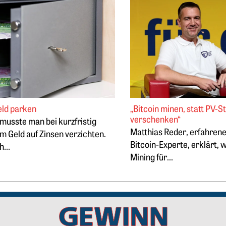
tartet in die nächste Wachstumsphase
 Lukrativ Geld parken
Weiterlesen: „Bitcoin minen
eld parken
„Bitcoin minen, statt PV-S
verschenken“
 musste man bei kurzfristig
Matthias Reder, erfahrene
m Geld auf Zinsen verzichten.
Bitcoin-Experte, erklärt, 
h...
Mining für...