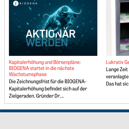
Weiterlesen: Kapitalerhöhung und Börsenpläne: BIOGENA s
Weiterlesen:
Kapitalerhöhung und Börsenpläne:
Lukrativ G
BIOGENA startet in die nächste
Lange Zeit
Wachstumsphase
veranlagte
Die Zeichnungsfrist für die BIOGENA-
Das hat sic
Kapitalerhöhung befindet sich auf der
Zielgeraden. Gründer Dr....