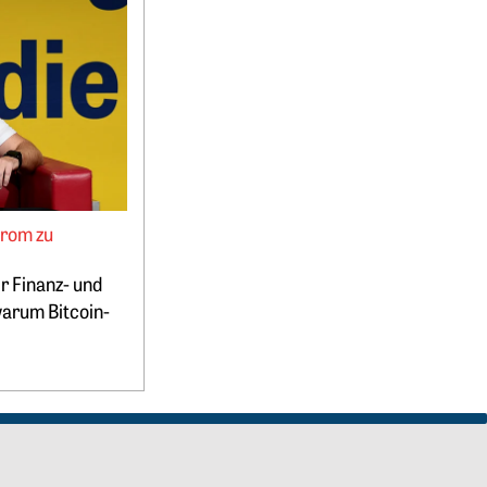
, statt PV-Strom zu verschenken“
trom zu
r Finanz- und
warum Bitcoin-