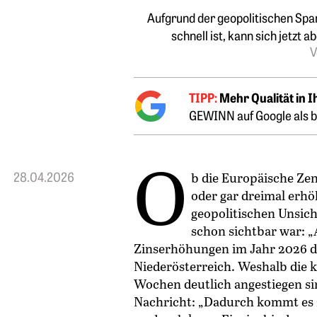
Aufgrund der geopolitischen Spa
schnell ist, kann sich jetzt 
V
TIPP:
Mehr Qualität in 
GEWINN auf Google als b
O
28.04.2026
b die Europäische Zen
oder gar dreimal erhö
geopolitischen Unsich
schon sichtbar war: 
Zinserhöhungen im Jahr 2026 du
Niederösterreich. Weshalb die ku
Wochen deutlich angestiegen sin
Nachricht: „Dadurch kommt es z