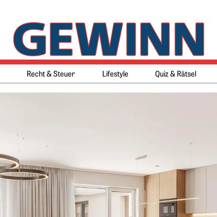
Springe zum Ende des Werbeb
Springe zum Anfang des Werb
Recht & Steuer
Lifestyle
Quiz & Rätsel