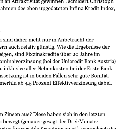
 an Attraktivität gewinnen“, schildert Christoph
Rahmen des eben upgedateten Infina Kredit Index,
t
 sind daher nicht nur in Anbetracht der
rn auch relativ günstig. Wie die Ergebnisse der
gen, sind Fixzinskredite über 20 Jahre im
Nominalverzinsung (bei der Unicredit Bank Austria)
 h. inklusive aller Nebenkosten bei der Erste Bank
ssetzung ist in beiden Fällen sehr gute Bonität.
merhin ab 4,5 Prozent Effektivverzinsung dabei,
en Zinsen aus? Diese haben sich in den letzten
 bewegt (genauer gesagt der Drei-Monats-
tor für variable Kreditzinsen ist), wenngleich die