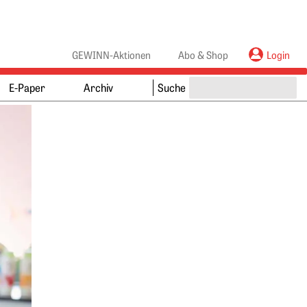
anners
ebanners
GEWINN-Aktionen
Abo & Shop
Login
E-Paper
Archiv
Suche
Springe zum Ende des Werbebanners