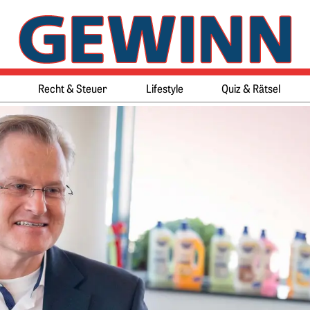
Springe zum Ende des Werbeb
Springe zum Anfang des Werb
Recht & Steuer
Lifestyle
Quiz & Rätsel