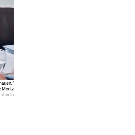
hauen.“
& Mertz
ELmedia
Springe zum Anfang des Werbebanners