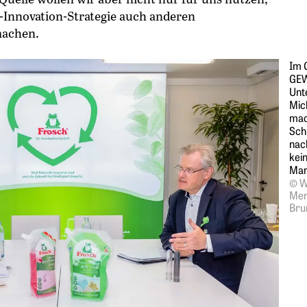
Innovation-Strategie auch anderen
machen.
Im 
GE
Unt
Mic
mac
Sch
nac
kein
Mar
© W
Mer
Bru