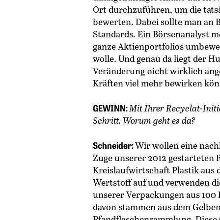
Ort durchzuführen, um die tats
bewerten. Dabei sollte man an 
Standards. Ein Börsenanalyst me
ganze Aktienportfolios umbew
wolle. Und genau da liegt der H
Veränderung nicht wirklich ange
Kräften viel mehr bewirken kön
GEWINN:
Mit Ihrer Recyclat-Initi
Schritt. Worum geht es da?
Schneider:
Wir wollen eine nach
Zuge unserer 2012 gestarteten R
Kreislaufwirtschaft Plastik au
Wertstoff auf und verwenden die
unserer Verpackungen aus 100 P
davon stammen aus dem Gelben 
Pfandflaschensammlung. Diese Q