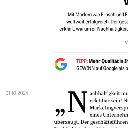
Mit Marken wie Frosch und E
weltweit ­erfolgreich. Der ge
erklärt, warum er Nachhaltigkeit
V
TIPP:
Mehr Qualität in 
GEWINN auf Google als b
„N
01.10.2024
achhaltigkeit m
erlebbar sein! 
Marketingverspr
eines Unternehm
überzeugt. Der geschäftsführen