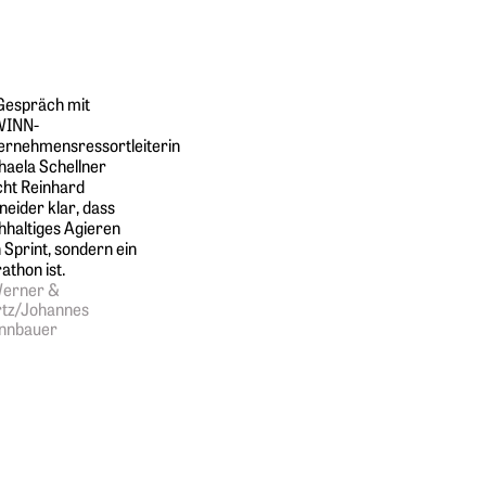
Gespräch mit
WINN-
ernehmensressortleiterin
haela Schellner
ht ­Reinhard
neider klar, dass
hhaltiges Agieren
 Sprint, sondern ein
athon ist.
erner &
tz/Johannes
nnbauer