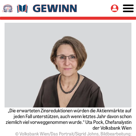
Springe zu:
Button
Hauptinhalt
„Die erwarteten Zinsreduktionen würden die Aktienmärkte auf
jeden Fall unterstützen, auch wenn letztes Jahr davon schon
ziemlich viel vorweggenommen wurde.“ Uta Pock, Chefanalystin
der Volksbank Wien
© Volksbank Wien/Das Portrait/Sigrid Johns, Bildbearbeitung: