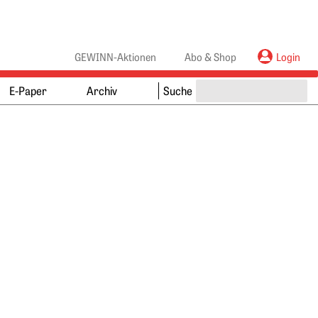
anners
ebanners
GEWINN-Aktionen
Abo & Shop
Login
E-Paper
Archiv
Suche
Springe zum Ende des Werbebanners