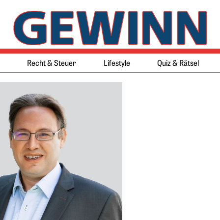
Springe zum Ende des Werbeb
Springe zum Anfang des Werb
Recht & Steuer
Lifestyle
Quiz & Rätsel