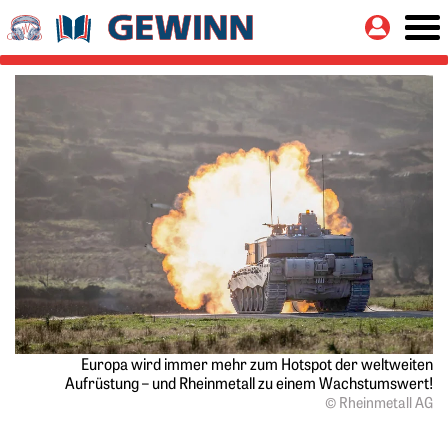
Springe zu:
Button
Hauptinhalt
Europa wird immer mehr zum Hotspot der weltweiten
Aufrüstung – und Rheinmetall zu einem Wachstumswert!
© Rheinmetall AG