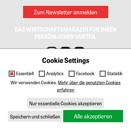
Zum Newsletter anmelden
DAS WIRTSCHAFTSMAGAZIN FÜR IHREN
PERSÖNLICHEN VORTEIL
Cookie Settings
Impressum
AGB
Datenschutz
Cookies
Essentiell
Analytics
Facebook
Statistik
Kontakt
Wir verwenden Cookies.
Mehr über die genutzten Cookies
erfahren
Anzeigen & Marketing
Tarife Print
Tarife Digital
Mediadaten
Nur essentielle Cookies akzeptieren
Über GEWINN
Abo & Veranstaltungen
Alle akzeptieren
Speichern und schließen
Springe zum Anfang des Werbebanners
Redaktion
Produktion
Corporate Publishing