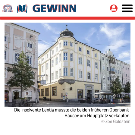
Springe zu:
Button
Hauptinhalt
Die insolvente Lentia ­musste die beiden früheren Oberbank-
Häuser am Hauptplatz verkaufen.
© Zoe Goldstein