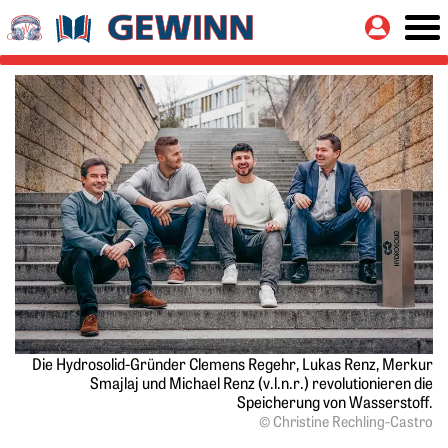
Springe zu:
Button
Hauptinhalt
Die Hydrosolid-Gründer Clemens Regehr, Lukas Renz, Merkur
Smajlaj und Michael Renz (v.l.n.r.) revolutionieren die
Speicherung von Wasserstoff.
© Christine Rechling-Castro