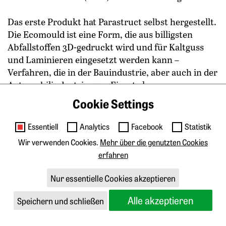
Das erste Produkt hat Parastruct selbst hergestellt.
Die Ecomould ist ­eine Form, die aus billigsten
Abfallstoffen 3D-gedruckt wird und für Kaltguss
und Laminieren eingesetzt werden kann –
Verfahren, die in der Bauindustrie, aber auch in der
Automobilindustrie zum Einsatz kommen.
Breitenberger: „Die gewünschte Form kann mit 3D-
Cookie Settings
Druck in sehr kurzer Zeit hergestellt werden und
kostet ungefähr ein Viertel von dem, was mit
Essentiell
Analytics
Facebook
Statistik
derzeitigem Stand der Technik im Formenbau
Wir verwenden Cookies.
Mehr über die genutzten Cookies
möglich ist.“ Außerdem ist die Ecomould auch nach
erfahren
ihrer Lebenszeit recycelbar und kann so erneut als
Ausgangs­material für eine 3D-gedruckte Form
Nur essentielle Cookies akzeptieren
verwendet werden.
Alle akzeptieren
Speichern und schließen
Sieger „Export“:
Shopreme
– innovative Self-
Check-out-Lösungen