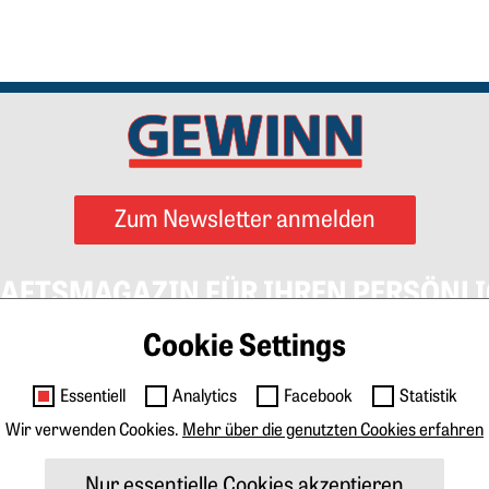
Zum Newsletter anmelden
AFTSMAGAZIN FÜR IHREN PERSÖNLI
Cookie Settings
Essentiell
Analytics
Facebook
Statistik
Impressum
AGB
Datenschutz
Cookies
Kontak
Wir verwenden Cookies.
Mehr über die genutzten Cookies erfahren
igen & Marketing
Tarife Print
Tarife Digital
Media
Nur essentielle Cookies akzeptieren