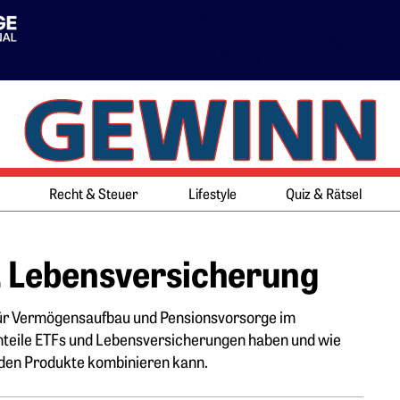
Springe zum Ende des Werbeb
Springe zum Anfang des Werb
Recht & Steuer
Lifestyle
Quiz & Rätsel
s. Lebensversicherung
für Vermögensaufbau und Pensionsvorsorge im
hteile ETFs und Lebensversicherungen haben und wie
iden Produkte kombinieren kann.