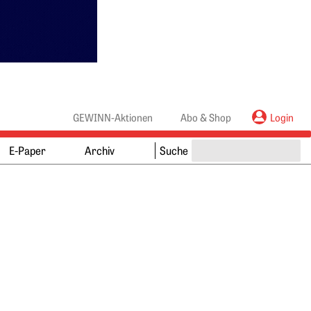
anners
ebanners
GEWINN-Aktionen
Abo & Shop
Login
E-Paper
Archiv
Suche
Springe zum Ende des Werbebanners
Springe zum Anfang des Werbebanners