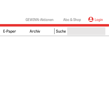
anners
ebanners
GEWINN-Aktionen
Abo & Shop
Login
E-Paper
Archiv
Suche
Springe zum Ende des Werbebanners