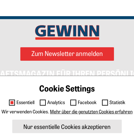
Zum Newsletter anmelden
AFTSMAGAZIN FÜR IHREN PERSÖNLI
Cookie Settings
Essentiell
Analytics
Facebook
Statistik
Impressum
AGB
Datenschutz
Cookies
Kontak
Wir verwenden Cookies.
Mehr über die genutzten Cookies erfahren
igen & Marketing
Tarife Print
Tarife Digital
Media
Nur essentielle Cookies akzeptieren