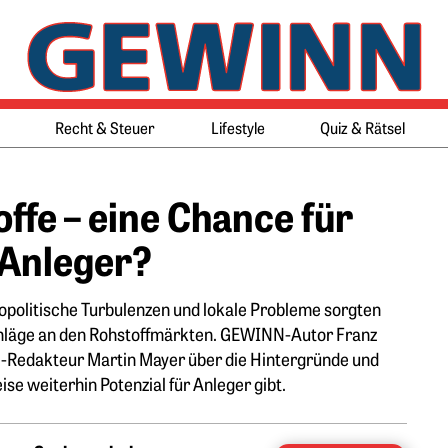
Springe zum Ende des Werbeb
Springe zum Anfang des Werb
Recht & Steuer
Lifestyle
Quiz & Rätsel
offe – eine Chance für
Anleger?
opolitische Turbulenzen und lokale Probleme sorgten
schläge an den Rohstoffmärkten. GEWINN-Autor Franz
-Redakteur Martin Mayer über die Hintergründe und
se weiterhin Potenzial für Anleger gibt.