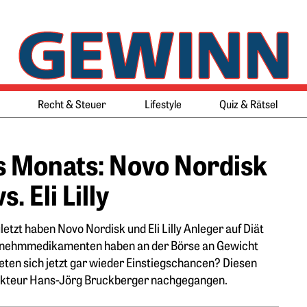
Springe zum Ende des Werbeb
Springe zum Anfang des Werb
Recht & Steuer
Lifestyle
Quiz & Rätsel
es Monats: Novo Nordisk
vs. Eli Lilly
etzt haben Novo Nordisk und Eli Lilly Anleger auf Diät
 Abnehmmedikamenten haben an der Börse an Gewicht
ieten sich jetzt gar wieder Einstiegschancen? Diesen
kteur Hans-Jörg Bruckberger nachgegangen.