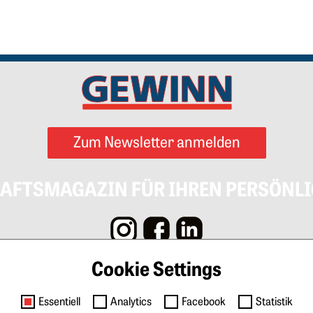
Zum Newsletter anmelden
AFTSMAGAZIN FÜR IHREN PERSÖNLI
Cookie Settings
Impressum
AGB
Datenschutz
Cookies
Kontak
Essentiell
Analytics
Facebook
Statistik
igen & Marketing
Tarife Print
Tarife Digital
Media