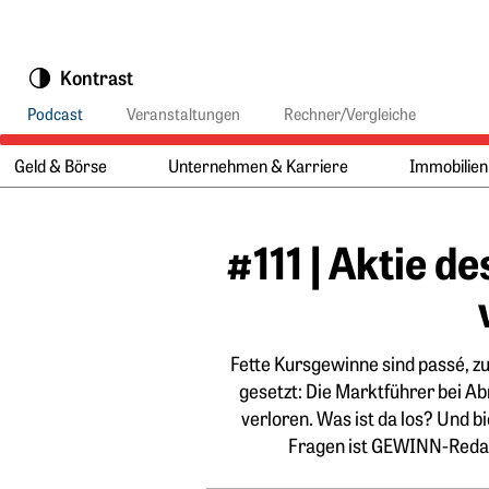
Springe zu:
Kontrast
Podcast
Veranstaltungen
Rechner/Vergleiche
Geld & Börse
Unternehmen & Karriere
Immobilien
Hauptmenü:
Hauptinhalt
#111 | Aktie d
Fette Kursgewinne sind passé, zul
gesetzt: Die Marktführer bei
verloren. Was ist da los? Und b
Fragen ist GEWINN-Reda