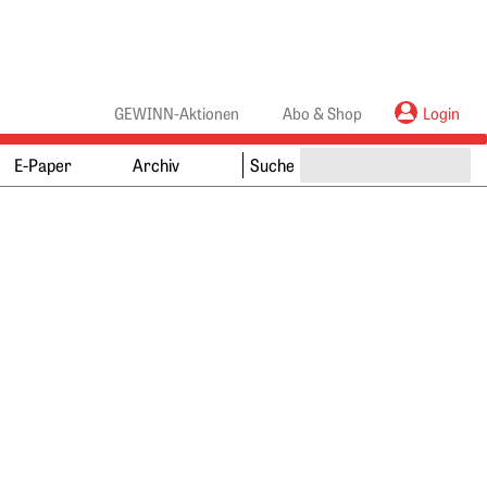
anners
ebanners
GEWINN-Aktionen
Abo & Shop
Login
E-Paper
Archiv
Suche
Springe zum Ende des Werbebanners
Springe zum Anfang des Werbebanners