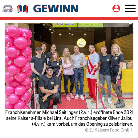
Springe zu:
Button
Hauptinhalt
Franchisenehmer Michael Seitlinger (2.v.r.) eröffnete Ende 2021
seine Kaiser’s-Filiale bei Linz. Auch Franchisegeber Oliver Jalloul
(4.v.r.) kam vorbei, um das Opening zu zelebrieren.
© ZJ Kaisers Food GmbH.