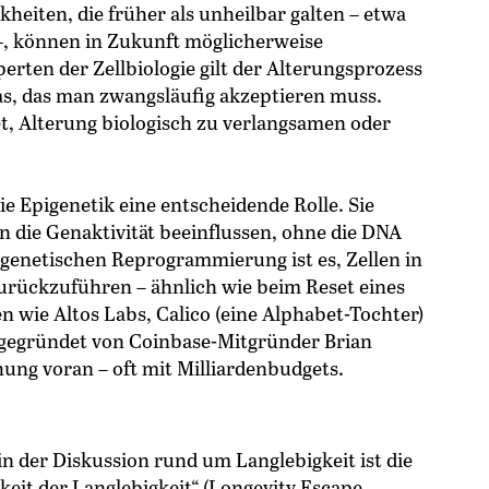
eiten, die früher als unheilbar galten – etwa
–, können in Zukunft möglicherweise
erten der Zellbiologie gilt der Alterungsprozess
as, das man zwangsläufig akzeptieren muss.
t, Alterung biologisch zu verlangsamen oder
ie Epigenetik eine entscheidende Rolle. Sie
n die Genaktivität beeinflussen, ohne die DNA
pigenetischen Reprogrammierung ist es, Zellen in
urückzuführen – ähnlich wie beim Reset eines
ie Altos Labs, Calico (eine Alphabet-Tochter)
tgegründet von Coinbase-Mitgründer Brian
ung voran – oft mit Milliardenbudgets.
in der Diskussion rund um Langlebigkeit ist die
eit der Langlebigkeit“ (Longevity Escape