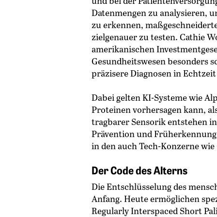
und bei der Patientenversorgung
Datenmengen zu analysieren, unt
zu erkennen, maßgeschneidert
zielgenauer zu testen. Cathie W
amerikanischen Investmentgesell
Gesundheitswesen besonders sc
präzisere Diagnosen in Echtzeit
Dabei gelten KI-Systeme wie Al
Proteinen vorhersagen kann, al
tragbarer Sensorik entstehen in
Prävention und Früherkennung 
in den auch Tech-Konzerne wie G
Der Code des Alterns
Die Entschlüsselung des mensc
Anfang. Heute ermöglichen spez
Regularly Interspaced Short Pal