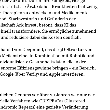
 der Zukunft. Durch ihre Fähigkeit, riesige
erstützt sie Ärzte dabei, Krankheiten frühzeitig
e Therapien zu entwickeln und Medikamente
ood, Starinvestorin und Gründerin der
schaft Ark Invest, betont, dass KI das
hnell transformiere. Sie ermögliche zunehmend
 und reduziere dabei die Kosten deutlich.
phafold von Deepmind, das die 3D-Struktur von
s Meilensteine. In Kombination mit Robotik und
dividualisierte Gesundheitsdaten, die in der
enorme Effizienzgewinne bringen – ein Bereich,
oogle (über Verily) und Apple investieren.
hlichen Genoms vor über 20 Jahren war nur der
ielle Verfahren wie CRISPR/Cas (Clustered
indromic Repeats) eine gezielte Veränderung