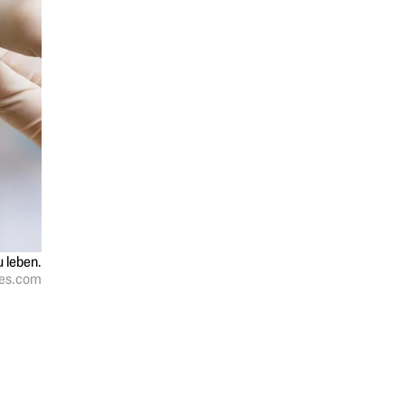
 leben.
ges.com
Springe zum Anfang des Werbebanners