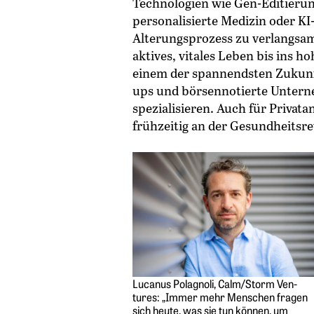
Technologien wie Gen-Editieru
personalisierte Medizin oder KI
Alterungsprozess zu verlangsam
aktives, vitales Leben bis ins 
einem der spannendsten Zukunft
ups und börsennotierte Unterne
spezialisieren. Auch für Privat
frühzeitig an der Gesundheitsre
Lucanus Polagnoli, Calm/Storm Ven­
tures: „Immer mehr Menschen fragen
sich heute, was sie tun können, um