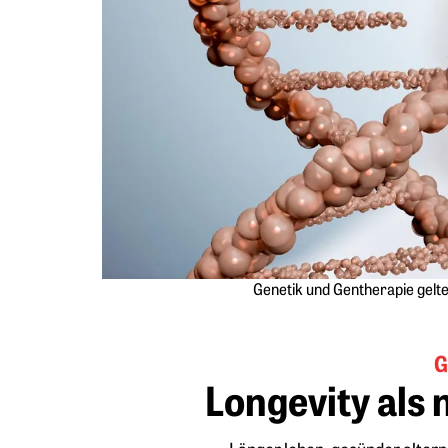
Genetik und Gentherapie gelte
G
Longevity als