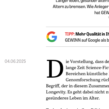
Länger leben, gesünder altern
Altern zu bremsen. Wie Anleger
hat GEW
TIPP:
Mehr Qualität in 
GEWINN auf Google als b
D
04.06.2025
ie Vorstellung, dass 
lange Zeit Science-Fi
Bereichen künstliche I
Genomforschung rückt 
Begriff, der in diesem Zusamm
Longevity. Es geht dabei nicht 
gesünderes Leben im Alter.