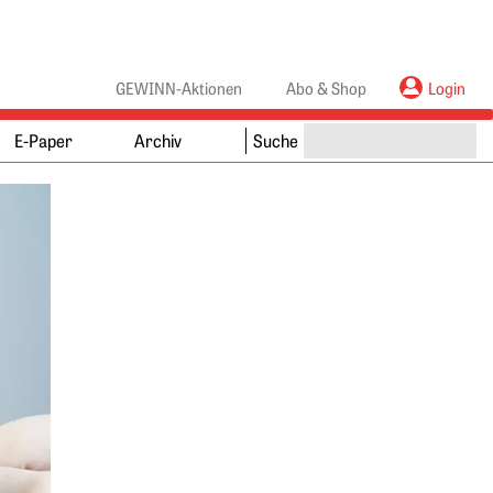
anners
ebanners
GEWINN-Aktionen
Abo & Shop
Login
E-Paper
Archiv
Suche
Springe zum Ende des Werbebanners