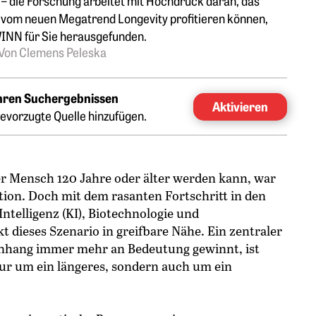
 – die Forschung arbeitet mit Hochdruck daran, das
 vom neuen Megatrend Longevity profitieren können,
INN für Sie herausgefunden.
Von Clemens Peleska
Ihren Suchergebnissen
Aktivieren
evorzugte Quelle hinzufügen.
der Mensch 120 Jahre oder älter werden kann, war
ction. Doch mit dem rasanten Fortschritt in den
ntelligenz (KI), Biotechnologie und
dieses Szenario in greifbare Nähe. Ein zentraler
enhang immer mehr an Bedeutung gewinnt, ist
nur um ein längeres, sondern auch um ein