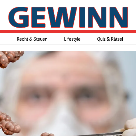
Springe zum Ende des Werbeb
Springe zum Anfang des Werb
Recht & Steuer
Lifestyle
Quiz & Rätsel