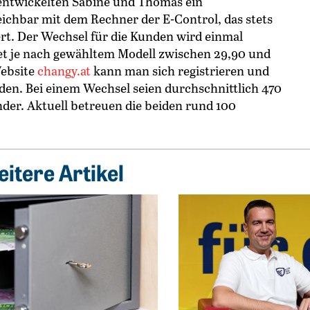
 entwickelten Sabine und Thomas ein
chbar mit dem Rechner der E-Control, das stets
iert. Der Wechsel für die Kunden wird einmal
t je nach gewähltem Modell zwischen 29,90 und
Website
changy.at
kann man sich registrieren und
en. Bei einem Wechsel seien durchschnittlich 470
nder. Aktuell betreuen die beiden rund 100
itere Artikel
026?
 Lukrativ Geld parken
Weiterlesen: „Bitcoin minen