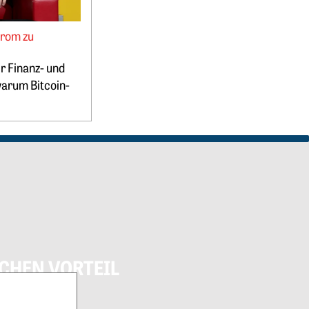
trom zu
r Finanz- und
warum Bitcoin-
CHEN VORTEIL