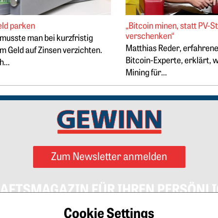
eld parken
„Bitcoin minen, statt PV-S
verschenken“
 musste man bei kurzfristig
Matthias Reder, erfahrene
m Geld auf Zinsen verzichten.
Bitcoin-Experte, erklärt, 
h...
Mining für...
Zum Newsletter anmelden
AFTSMAGAZIN FÜR IHREN PERSÖNLI
Cookie Settings