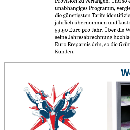
Provision zu verlangen. Und so
unabhängiges Programm, verglei
die günstigsten Tarife identifiz
jährlich übernommen und koste
59,90 Euro pro Jahr. Über die 
seine Jahresabrechnung hochlad
Euro Ersparnis drin, so die Grü
Kunden.
We
Weiterlesen: Wer wird Österreichs Jungunternehmer:in 2
Weiterlesen: