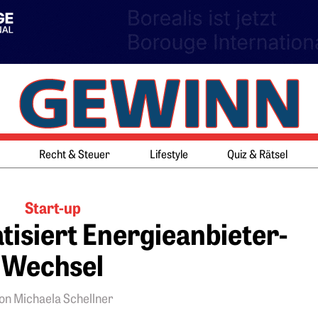
Springe zum Ende des Werbeb
Springe zum Anfang des Werb
Recht & Steuer
Lifestyle
Quiz & Rätsel
Start-up
isiert Energieanbieter-
Wechsel
on Michaela Schellner