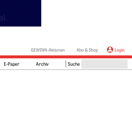
anners
ebanners
GEWINN-Aktionen
Abo & Shop
Login
E-Paper
Archiv
Suche
Springe zum Ende des Werbebanners