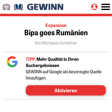
Springe zu:
Button
Hauptinhalt
Expansion
Bipa goes Rumänien
Von Michaela Schellner
TIPP:
Mehr Qualität in Ihren
Suchergebnissen
GEWINN auf Google als bevorzugte Quelle
hinzufügen.
Aktivieren