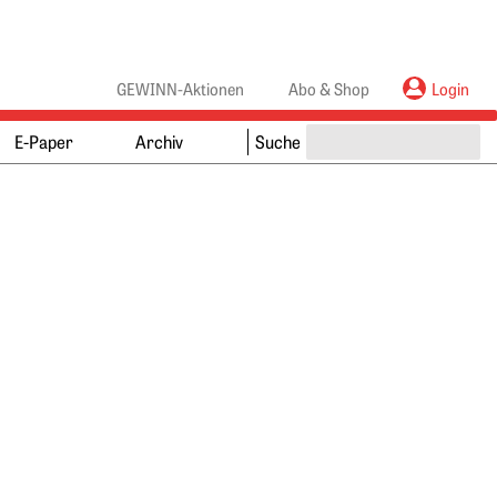
anners
ebanners
GEWINN-Aktionen
Abo & Shop
Login
E-Paper
Archiv
Suche
Springe zum Ende des Werbebanners