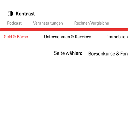
Springe zu:
Kontrast
Podcast
Veranstaltungen
Rechner/Vergleiche
Geld & Börse
Unternehmen & Karriere
Immobilien
Hauptmenü:
Aktuelle Kurs
Hauptinhalt
Seite wählen: